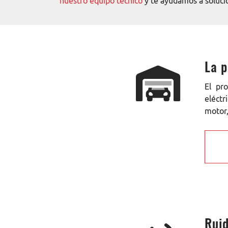
nuestro equipo técnico
y te ayudamos a soluci
La p
El pr
eléctr
motor,
Ruid