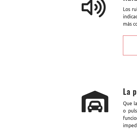
Los ru
indica
más c
La p
Que la
o pul
funci
impedi