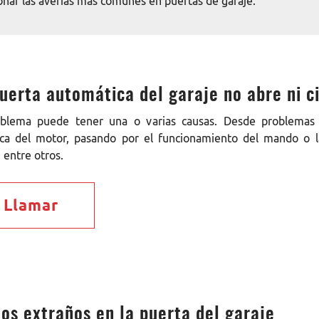
onar las averías más comunes en puertas de garaje.
uerta automática del garaje no abre ni c
oblema puede tener una o varias causas. Desde problemas 
ica del motor, pasando por el funcionamiento del mando o l
 entre otros.
Llamar
os extraños en la puerta del garaje