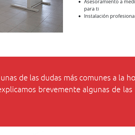
Asesoramiento a medid
para ti
Instalación profesiona
nas de las dudas más comunes a la hor
 explicamos brevemente algunas de las 