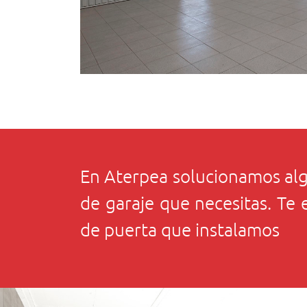
En Aterpea solucionamos algu
de garaje que necesitas. Te
de puerta que instalamos