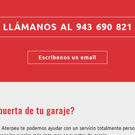
LLÁMANOS AL 943 690 821
Escríbenos un email
puerta de tu garaje?
 Aterpea te podemos ayudar con un servicio totalmente perso